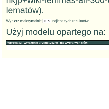
nkjp+wiki-lemmas-all-300
lematów).
Wybierz maksymalnie
najlepszych rezultatów.
Użyj modelu opartego na:
Wprowadź "wyrażenie arytmetyczne" dla wybranych słów: