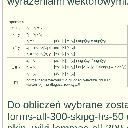
wyrażeniami wektorowymi
operacja
z
= x
+ y
x + y
i
i
i
z
= x
- y
x - y
i
i
i
z
= 0
jeśli |x
| = |y
| i sign(x
) ≠ sign(y
)
i
i
i
i
i
z
= sign(x
)x
y
jeśli |x
| > |y
|
x * y
i
i
i
i
i
i
z
= sign(y
)x
y
jeśli |x
| < |y
|
i
i
i
i
i
i
z
= 0
jeśli |x
| = |y
| i sign(x
) ≠ sign(y
)
i
i
i
i
i
z
= x
jeśli |x
| > |y
| lub |x
| = |y
| i sign(x
) = sign(y
)
x # y
i
i
i
i
i
i
i
i
z
= y
jeśli |x
| < |y
|
i
i
i
i
normalizacja wektora x o długości większej od 0.0:
[x]
wektor [x] ma długość równą 1.0
Do obliczeń wybrane zost
forms-all-300-skipg-hs-50