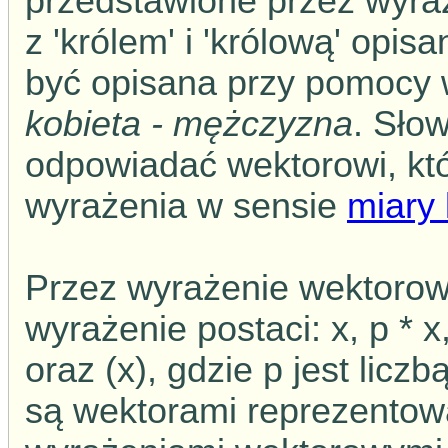
przedstawione przez wyra
z 'królem' i 'królową' opi
być opisana przy pomocy
kobieta - mężczyzna
. Sło
odpowiadać wektorowi, któr
wyrażenia w sensie
miary
Przez wyrażenie wektoro
wyrażenie postaci: x, p * x, p
oraz (x), gdzie p jest liczb
są wektorami reprezentow